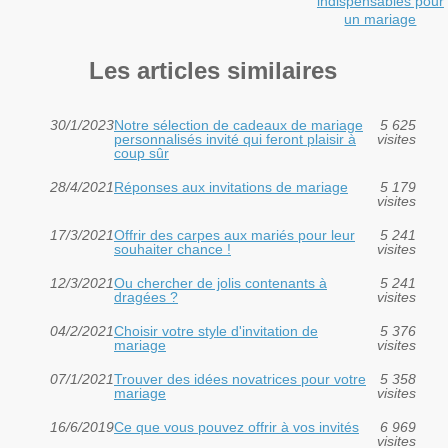
indispensables pour
un mariage
Les articles similaires
30/1/2023
Notre sélection de cadeaux de mariage
5 625
personnalisés invité qui feront plaisir à
visites
coup sûr
28/4/2021
Réponses aux invitations de mariage
5 179
visites
17/3/2021
Offrir des carpes aux mariés pour leur
5 241
souhaiter chance !
visites
12/3/2021
Ou chercher de jolis contenants à
5 241
dragées ?
visites
04/2/2021
Choisir votre style d'invitation de
5 376
mariage
visites
07/1/2021
Trouver des idées novatrices pour votre
5 358
mariage
visites
16/6/2019
Ce que vous pouvez offrir à vos invités
6 969
visites