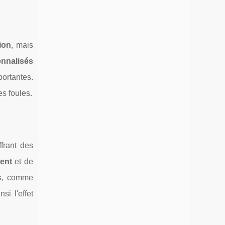
tion
, mais
onnalisés
portantes.
es foules.
ffrant des
ent
et de
ts, comme
si l'effet