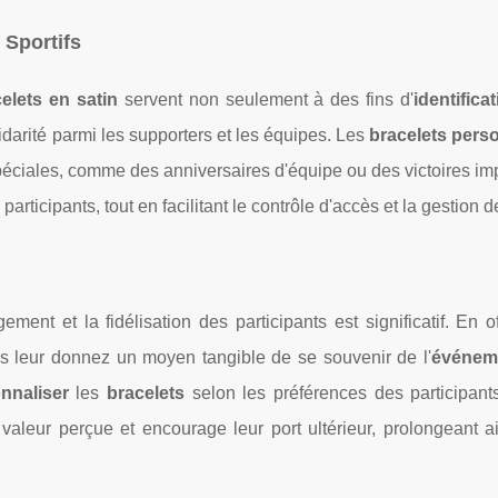
 Sportifs
elets en satin
servent non seulement à des fins d'
identifica
idarité parmi les supporters et les équipes. Les
bracelets pers
péciales, comme des anniversaires d'équipe ou des victoires im
articipants, tout en facilitant le contrôle d'accès et la gestion d
ement et la fidélisation des participants est significatif. En o
us leur donnez un moyen tangible de se souvenir de l'
événem
nnaliser
les
bracelets
selon les préférences des participan
leur perçue et encourage leur port ultérieur, prolongeant ain