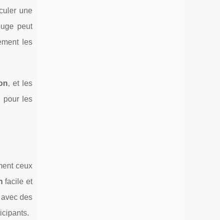
culer une
ouge peut
ement les
ion
, et les
s
pour les
ment ceux
n
facile et
avec des
icipants.