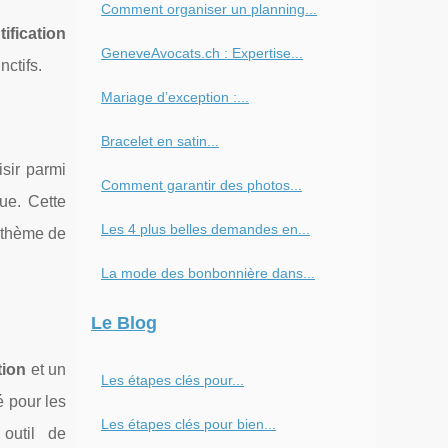
Comment organiser un planning...
tification
GeneveAvocats.ch : Expertise...
nctifs.
Mariage d’exception :...
Bracelet en satin...
sir parmi
Comment garantir des photos...
ue. Cette
Les 4 plus belles demandes en...
 thème de
La mode des bonbonnière dans...
Le Blog
tion
et un
Les étapes clés pour...
é pour les
Les étapes clés pour bien...
outil de