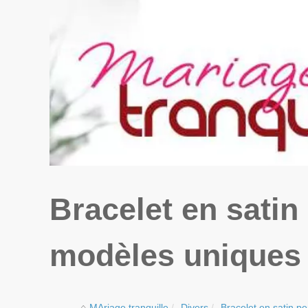
Bracelet en satin 
modèles uniques 
MAriage tranquille
Divers
Bracelet en satin per