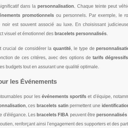
ignificatif dans la
personnalisation
. Chaque teinte peut véhi
énements promotionnels
ou personnels. Par exemple, le r
e noir est souvent associé au luxe. En choisissant judicieus
act visuel et émotionnel des
bracelets personnalisés
.
t crucial de considérer la
quantité
, le type de
personnalisat
onction de ces critères, avec des options de
tarifs dégressif
es budgets tout en assurant une qualité optimale.
 pour les Événements
ntournables pour les
événements sportifs
et d'équipe, notam
onnalisation
, ces
bracelets satin
permettent une
identificatio
che d'élégance. Les
bracelets FIBA
peuvent être
personnalisés
tien, renforçant ainsi l'engagement des supporters et des part