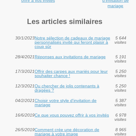
offrir à vos invités
d'invitation de
mariage
Les articles similaires
30/1/2023
Notre sélection de cadeaux de mariage
5 644
personnalisés invité qui feront plaisir à
visites
coup sûr
28/4/2021
Réponses aux invitations de mariage
5 191
visites
17/3/2021
Offrir des carpes aux mariés pour leur
5 250
souhaiter chance !
visites
12/3/2021
Ou chercher de jolis contenants à
5 250
dragées ?
visites
04/2/2021
Choisir votre style d'invitation de
5 387
mariage
visites
16/6/2019
Ce que vous pouvez offrir à vos invités
6 978
visites
26/5/2019
Comment crée une décoration de
8 965
mariage à votre image
visites